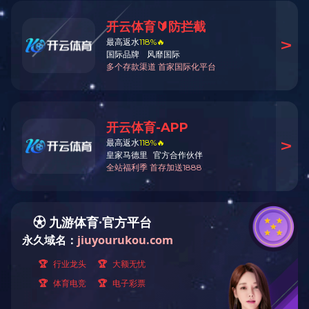
学校地址：湖北省黄石市经济技术开发区金山大道东666号 邮编：435109
信息公开电话：0714-6351300 传真号码：0714-6350826 信访电话：0714-522856
版权所有：米兰登录官网 鄂ICP备17017600号 主办与维护：米兰登录官网