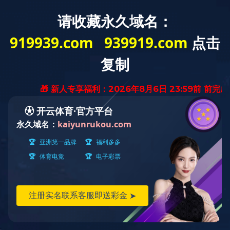
网站首页
部门简介
教务动态
办事指南
教务动态
教务动态
米兰登录官网（中
为了深化校际合作，优化学生实
副院长王胜国带队，理工学部主
学校、十堰市东风第九中学、十
在十堰京中实验学校，周校长详
国副院长一行实地参观了学生实
成共识，预计于今年9月选派实