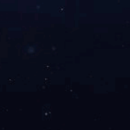
上一篇：
下一篇：
[an error occur