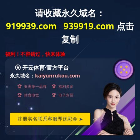
学校首页
米兰登录官网（中
新闻动态
师资队
国）
您现在的位置：
首页
新闻动态
学院通知
米兰登录官网2024年秋季田径运动
来源：米兰登录官网马克思主义学部
点击次数：
发布