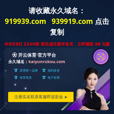
马克思主义学院党支部开展主题党...
2025-12-26
喜讯：我院《思想道德与法治》成...
2025-12-22
马克思主义学院召开期末工作部署...
2025-12-10
马克思主义学院举办思政课集体备...
2025-11-26
校领导讲授“形势与政策”课
2025-11-25
九游电子_九游(中国)
|
乐动网页_乐动(中国)
|
多宝注册
|
开云官方注册地址
|
九游在
线注册
|
九游官方网页版
|
爱游戏平台
|
星空在线登录官网_星空（中国）
|
华体会登
入
|