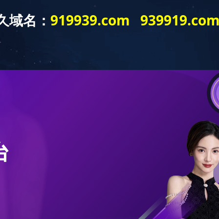
动态
办事指南
课程资源
规章制度
资源
载
学生缓考申请表
发布时间：2025-05-19
发布者：教务部
浏览次
录官网学生缓考申请表.docx
下一篇：