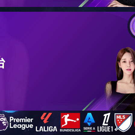
[an error occurred while processing this directive]
线注册
|
九游官方网页版
|
爱游戏平台
|
星空在线登录官网_星空（中国）
|
华体会登入
|