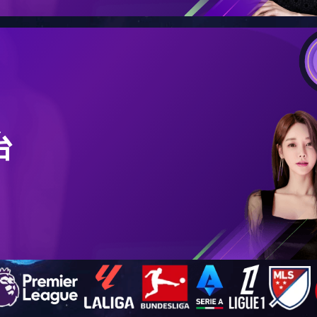
学英语四、六级考试考生应试守则
学英语四、六级考试监考员守则
劳动教育》理论课程考试的通知
官网2025年转专业工作方案
25级学生学籍信息自查通知
2025—2026学年度第1学期期末考试工作的通知
每页
14
记录
总共
258
记录
第一页
<<上一
省黄石市经济技术开发区金山大道东666号 邮编：435109 联系电话：0714
版权所有：米兰登录官网 鄂ICP备17017600号
线注册
|
九游官方网页版
|
爱游戏平台
|
星空在线登录官网_星空（中国）
|
华体会登入
|